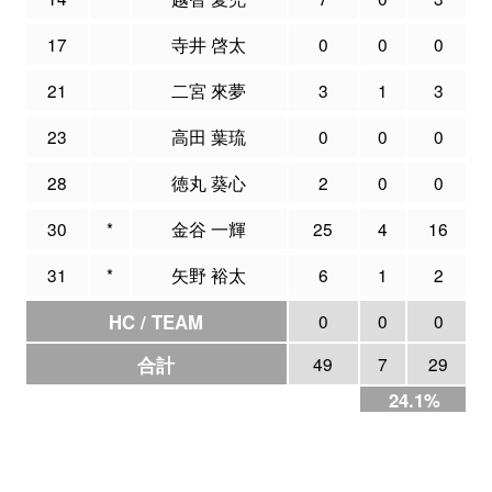
17
寺井 啓太
0
0
0
21
二宮 來夢
3
1
3
23
高田 葉琉
0
0
0
28
徳丸 葵心
2
0
0
30
*
金谷 一輝
25
4
16
31
*
矢野 裕太
6
1
2
HC / TEAM
0
0
0
合計
49
7
29
24.1%