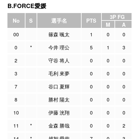
B.FORCE愛媛
3P FG
No
S
選手名
PTS
M
A
00
篠森 颯太
1
0
0
0
*
今井 理公
5
1
3
2
守谷 将人
0
0
0
3
毛利 來夢
0
0
0
7
谷口 夏輝
0
0
0
8
勝村 陽太
0
0
0
10
伊藤 洸翔
0
0
0
11
*
金森 勝哉
0
0
2
14
*
越智 愛兜
7
0
3