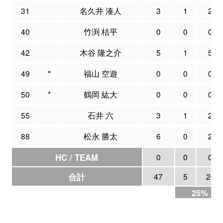
31
名久井 湊人
3
1
2
40
竹渕 桔平
0
0
0
42
木谷 隆之介
5
1
5
49
*
福山 空遊
0
0
0
50
*
鶴岡 紘大
0
0
0
55
石井 六
3
1
2
88
松永 勝太
6
0
2
HC / TEAM
0
0
0
合計
47
5
20
25%