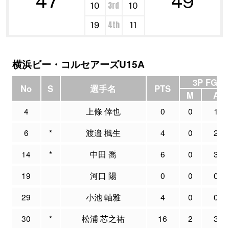
47
49
3rd
10
10
4th
19
11
横浜ビー・コルセアーズU15A
3P FG
No
S
選手名
PTS
M
A
4
上條 倖也
0
0
1
6
*
渡邉 楓生
4
0
2
14
*
中田 喬
6
0
3
19
河口 陽
0
0
0
29
小池 軸雅
4
0
0
30
*
松浦 芯之祐
16
2
3