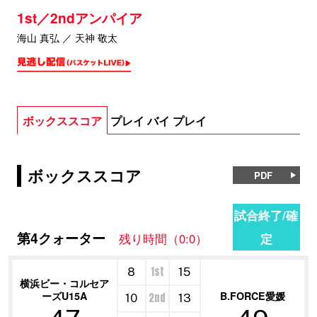
1st／2ndアンパイア
海山 真弘 ／ 天神 敬太
ボックススコア
プレイ バイ プレイ
ボックススコア
PDF
試合終了/確
第4クォーター
定
残り時間（0:0）
1st
8
15
横浜ビー・コルセア
ーズU15A
B.FORCE愛媛
2nd
10
13