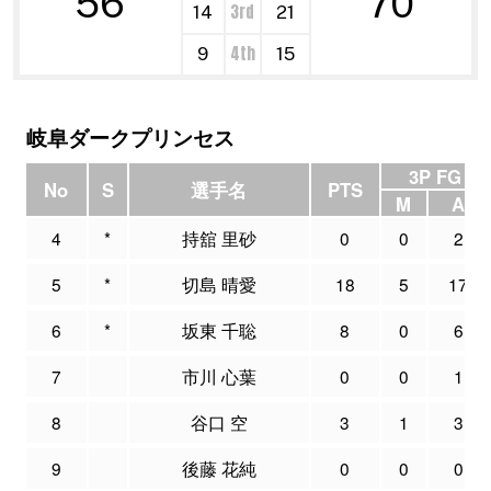
56
70
3rd
14
21
4th
9
15
岐阜ダークプリンセス
3P FG
No
S
選手名
PTS
M
A
4
*
持舘 里砂
0
0
2
5
*
切島 晴愛
18
5
17
6
*
坂東 千聡
8
0
6
7
市川 心葉
0
0
1
8
谷口 空
3
1
3
9
後藤 花純
0
0
0