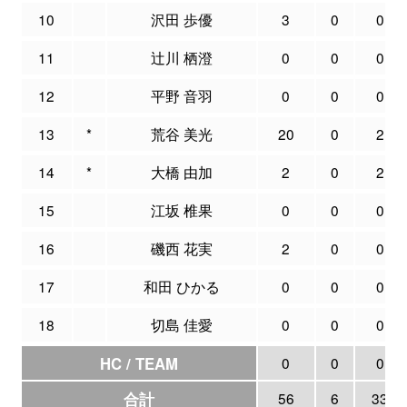
10
沢田 歩優
3
0
0
11
辻川 栖澄
0
0
0
12
平野 音羽
0
0
0
13
*
荒谷 美光
20
0
2
14
*
大橋 由加
2
0
2
15
江坂 椎果
0
0
0
16
磯西 花実
2
0
0
17
和田 ひかる
0
0
0
18
切島 佳愛
0
0
0
HC / TEAM
0
0
0
合計
56
6
33