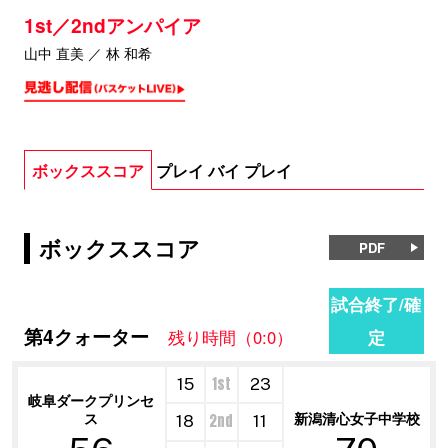
1st／2ndアンパイア
山中 直美 ／ 林 和希
ボックススコア
プレイ バイ プレイ
ボックススコア
PDF
試合終了/確
第4クォーター
定
残り時間（0:0）
1st
15
23
岐阜ダークプリンセ
ス
新潟清心女子中学校
2nd
18
11