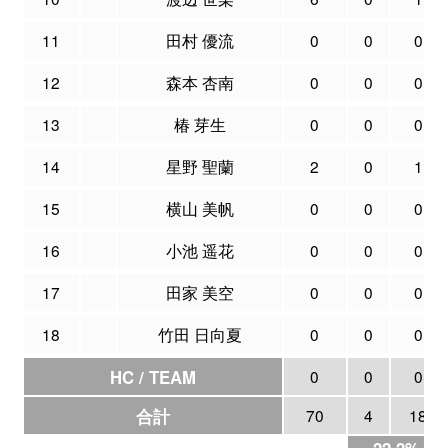
11
田村 優流
0
0
0
12
森本 杏南
0
0
0
13
椿 芽生
0
0
0
14
星野 聖蘭
2
0
1
15
横山 美帆
0
0
0
16
小池 遥花
0
0
0
17
田家 美空
0
0
0
18
竹田 日向夏
0
0
0
HC / TEAM
0
0
0
合計
70
4
18