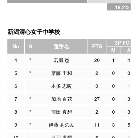
18.2%
新潟清心女子中学校
3P FG
No
S
選手名
PTS
M
A
4
*
若槻 悉
20
1
4
5
*
斎藤 里和
2
0
0
6
本多 志暖
0
0
1
7
*
加地 百花
27
0
3
8
*
前田 真碧
2
0
3
9
*
伊藤 あのん
11
3
5
10
渡辺 世梨
6
0
1