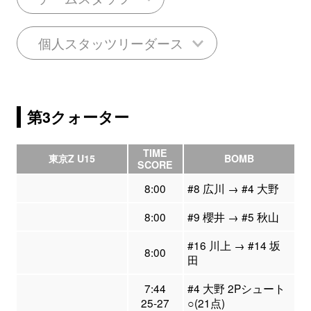
個人スタッツリーダース
第3クォーター
TIME
東京Z U15
BOMB
SCORE
8:00
#8 広川 → #4 大野
8:00
#9 櫻井 → #5 秋山
#16 川上 → #14 坂
8:00
田
7:44
#4 大野 2Pシュート
25-27
○(21点)