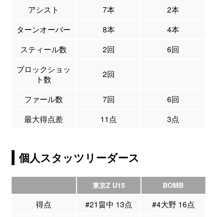
アシスト
7本
2本
ターンオーバー
8本
4本
スティール数
2回
6回
ブロックショッ
2回
ト数
ファール数
7回
6回
最大得点差
11点
3点
個人スタッツリーダース
東京Z U15
BOMB
得点
#21畠中 13点
#4大野 16点