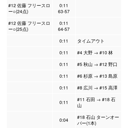
#12 佐藤 フリースロ
0:11
ー○(24点)
63-57
#12 佐藤 フリースロ
0:11
ー○(25点)
64-57
0:11
タイムアウト
0:11
#4 大野 → #10 林
0:11
#5 秋山 → #12 野口
0:11
#6 杉原 → #13 島原
0:11
#8 広川 → #15 高澤
#11 石田 → #18 石
0:11
山
#18 石山 ターンオー
0:04
バー(1本)