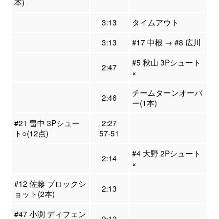
本)
3:13
タイムアウト
3:13
#17 中根 → #8 広川
#5 秋山 3Pシュート
2:47
×
チームターンオーバ
2:46
ー(1本)
#21 畠中 3Pシュー
2:27
ト○(12点)
57-51
#4 大野 2Pシュート
2:14
×
#12 佐藤 ブロックシ
2:13
ョット(2本)
#47 小渕 ディフェン
2:12