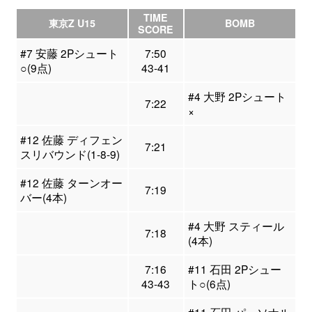
TIME
東京Z U15
BOMB
SCORE
#7 安藤 2Pシュート
7:50
○(9点)
43-41
#4 大野 2Pシュート
7:22
×
#12 佐藤 ディフェン
7:21
スリバウンド(1-8-9)
#12 佐藤 ターンオー
7:19
バー(4本)
#4 大野 スティール
7:18
(4本)
7:16
#11 石田 2Pシュー
43-43
ト○(6点)
#11 石田 パーソナル