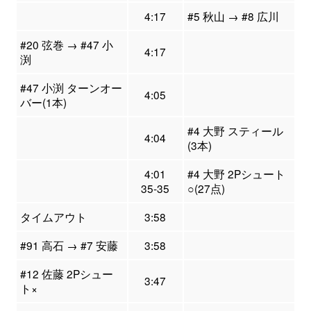
4:17
#5 秋山 → #8 広川
#20 弦巻 → #47 小
4:17
渕
#47 小渕 ターンオー
4:05
バー(1本)
#4 大野 スティール
4:04
(3本)
4:01
#4 大野 2Pシュート
35-35
○(27点)
タイムアウト
3:58
#91 高石 → #7 安藤
3:58
#12 佐藤 2Pシュー
3:47
ト×