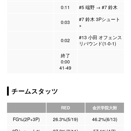
0:11
#5 端野 → #7 鈴木
#7 鈴木 3Pシュート
0:03
×
#13 小田 オフェンス
0:02
リバウンド(1-0-1)
終了
0:00
41-49
チームスタッツ
RED
金沢学院大附
FG%(2P+3P)
26.3%(5/19)
46.2%(6/13)
2Pシュート%
27.3%(3/11)
57.1%(4/7)