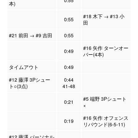
本)
#18 木下 → #13 小
0:55
田
#21 前田 → #9 吉田
0:55
#16 矢作 ターンオー
0:49
バー(4本)
タイムアウト
0:49
#12 藤澤 3Pシュー
0:44
ト○(3点)
41-48
#5 端野 3Pシュート
0:21
×
#16 矢作 オフェンス
0:19
リバウンド(6-5-11)
#12 藤澤 パーソナル