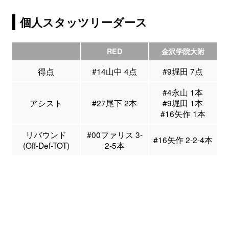
個人スタッツリーダース
RED
金沢学院大附
得点
#14山中 4点
#9堀田 7点
#4永山 1本
アシスト
#27尾下 2本
#9堀田 1本
#16矢作 1本
リバウンド
#00ファリス 3-
#16矢作 2-2-4本
(Off-Def-TOT)
2-5本