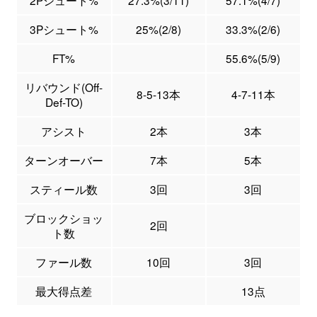
3Pシュート%
25%(2/8)
33.3%(2/6)
FT%
55.6%(5/9)
リバウンド(Off-
8-5-13本
4-7-11本
Def-TO)
アシスト
2本
3本
ターンオーバー
7本
5本
スティール数
3回
3回
ブロックショッ
2回
ト数
ファール数
10回
3回
最大得点差
13点