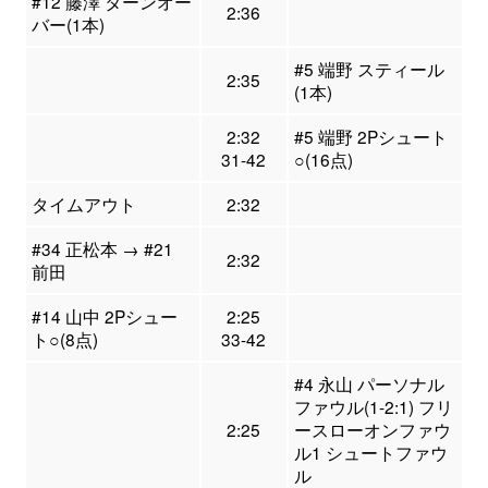
#12 藤澤 ターンオー
2:36
バー(1本)
#5 端野 スティール
2:35
(1本)
2:32
#5 端野 2Pシュート
31-42
○(16点)
タイムアウト
2:32
#34 正松本 → #21
2:32
前田
#14 山中 2Pシュー
2:25
ト○(8点)
33-42
#4 永山 パーソナル
ファウル(1-2:1) フリ
2:25
ースローオンファウ
ル1 シュートファウ
ル