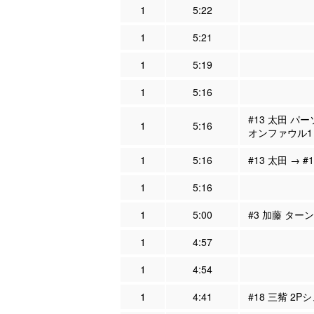
1
5:22
1
5:21
1
5:19
1
5:16
#13 太田 パ
1
5:16
オンファウル1
1
5:16
#13 太田 → #
1
5:16
1
5:00
#3 加藤 ター
1
4:57
1
4:54
1
4:41
#18 三觜 2P