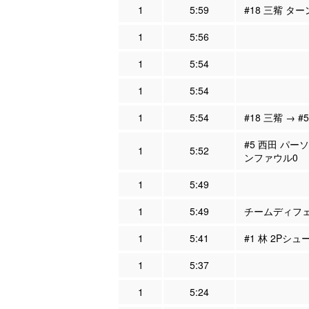
1
5:59
#18 三觜 タ
1
5:56
1
5:54
1
5:54
1
5:54
#18 三觜 → #
#5 西田 パー
1
5:52
ンファウル0
1
5:49
1
5:49
チームディフェン
1
5:41
#1 林 2Pシュ
1
5:37
1
5:24