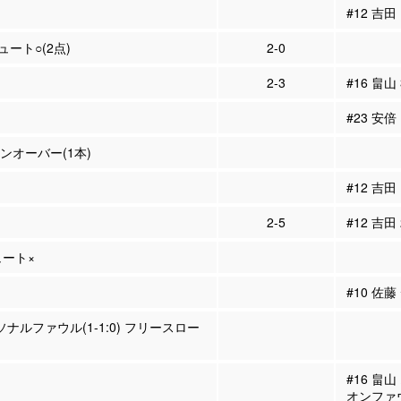
#12 吉
シュート○(2点)
2-0
2-3
#16 畠山
#23 安倍
ーンオーバー(1本)
#12 吉田
2-5
#12 吉田
ュート×
#10 佐
ーソナルファウル(1-1:0) フリースロー
#16 畠
オンファ