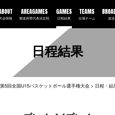
ABOUT
AREAGAMES
GAMES
TEAMS
BROA
大会情報
都道府県代表決定戦
日程結果
出場チーム
放送
日程結果
4年度 第5回全国U15バスケットボール選手権大会
日程・結