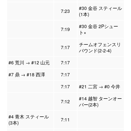
#30 金谷 スティール
7:23
(1本)
#30 金谷 2Pシュー
7:19
ト×
チームオフェンスリ
7:17
バウンド(2-2-4)
#6 荒川 → #12 山元
7:17
#7 鼎 → #18 西澤
7:17
7:17
#21 二宮 → #0 今井
#14 越智 ターンオー
7:12
バー(2本)
#4 青木 スティール
7:11
(3本)