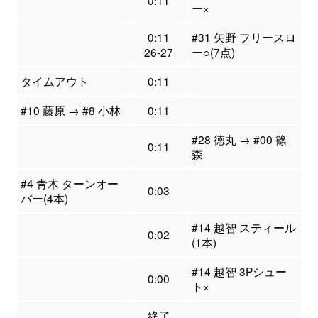
ー×
0:11
#31 矢野 フリースロ
26-27
ー○(7点)
タイムアウト
0:11
#10 藤原 → #8 小林
0:11
#28 徳丸 → #00 篠
0:11
森
#4 青木 ターンオー
0:03
バー(4本)
#14 越智 スティール
0:02
(1本)
#14 越智 3Pシュー
0:00
ト×
終了