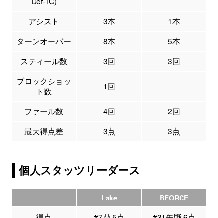
Def-TO)
アシスト
3本
1本
ターンオーバー
8本
5本
スティール数
3回
3回
ブロックショッ
1回
ト数
ファール数
4回
2回
最大得点差
3点
3点
個人スタッツリーダース
Lake
BFORCE
得点
#7鼎 5点
#31矢野 6点