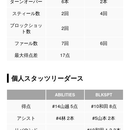
ターンオーバー
6本
2本
スティール数
2回
4回
ブロックショッ
2回
ト数
ファール数
7回
6回
最大得点差
17点
個人スタッツリーダース
ABILITIES
BLKSPT
得点
#14山越 5点
#10和田 8点
アシスト
#4林 2本
#5山本 2本
リバウンド
#10和田 1-2-3本