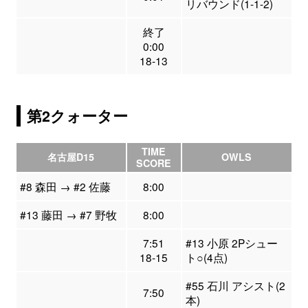
リバウンド(1-1-2)
終了
0:00
18-13
第2クォーター
TIME
名古屋D15
OWLS
SCORE
#8 森田 → #2 佐藤
8:00
#13 藤田 → #7 野牧
8:00
7:51
#13 小原 2Pシュー
18-15
ト○(4点)
#55 石川 アシスト(2
7:50
本)