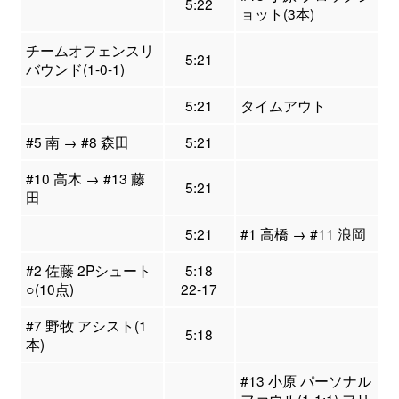
5:22
ョット(3本)
チームオフェンスリ
5:21
バウンド(1-0-1)
5:21
タイムアウト
#5 南 → #8 森田
5:21
#10 高木 → #13 藤
5:21
田
5:21
#1 高橋 → #11 浪岡
#2 佐藤 2Pシュート
5:18
○(10点)
22-17
#7 野牧 アシスト(1
5:18
本)
#13 小原 パーソナル
ファウル(1-1:1) フリ