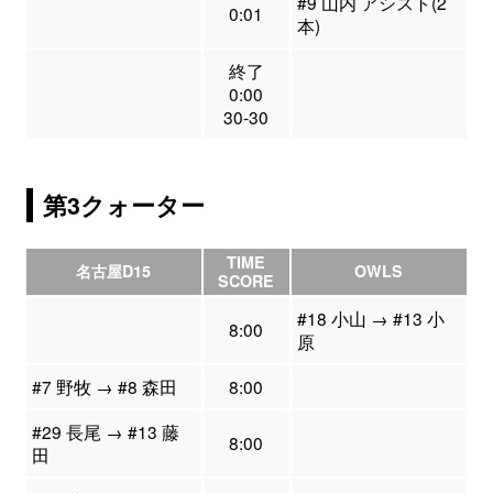
#9 山内 アシスト(2
0:01
本)
終了
0:00
30-30
第3クォーター
TIME
名古屋D15
OWLS
SCORE
#18 小山 → #13 小
8:00
原
#7 野牧 → #8 森田
8:00
#29 長尾 → #13 藤
8:00
田