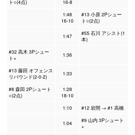
ト○(4点)
16-8
1:48
#13 小原 2Pシュー
16-10
ト○(2点)
#55 石川 アシスト(1
1:47
本)
#32 高木 3Pシュー
1:36
ト×
#13 藤田 オフェンス
1:33
リバウンド(2-0-2)
#8 森田 2Pシュート
1:28
○(2点)
18-10
1:10
#12 岩間 → #1 高橋
#9 山内 3Pシュート
1:04
×