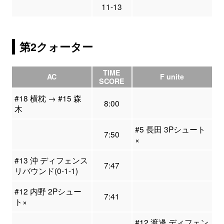
11-13
第2クォーター
TIME
AC
F unite
SCORE
#18 横枕 → #15 森
8:00
木
#5 長田 3Pシュート
7:50
×
#13 沖 ディフェンス
7:47
リバウンド(0-1-1)
#12 内野 2Pシュー
7:41
ト×
#12 渡邊 ディフェン