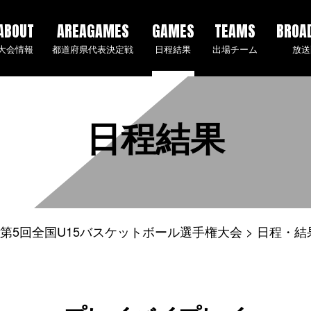
ABOUT
AREAGAMES
GAMES
TEAMS
BROA
大会情報
都道府県代表決定戦
日程結果
出場チーム
放送
日程結果
4年度 第5回全国U15バスケットボール選手権大会
日程・結