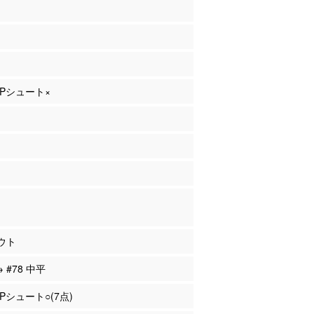
 2Pシュート×
ウト
→ #78 中平
2Pシュート○(7点)