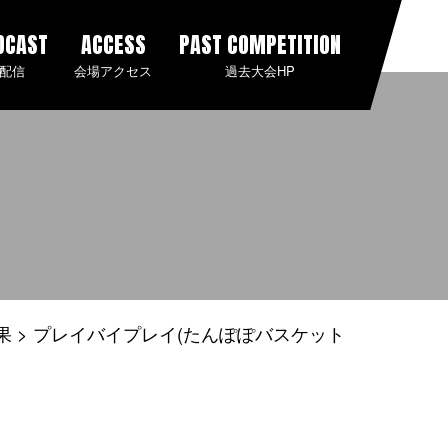
DCAST
ACCESS
PAST COMPETITION
配信
会場アクセス
過去大会HP
果
プレイバイプレイ(たんぽぽバスケット