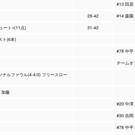
#13 田
29-42
#14 森園
シュート○(11点)
31-42
スト(6本)
#78 中平
チームオフ
ーソナルファウル(4-4:0) フリースロー
2 加藤
#20 中澤
#30 吉岡
#78 中平