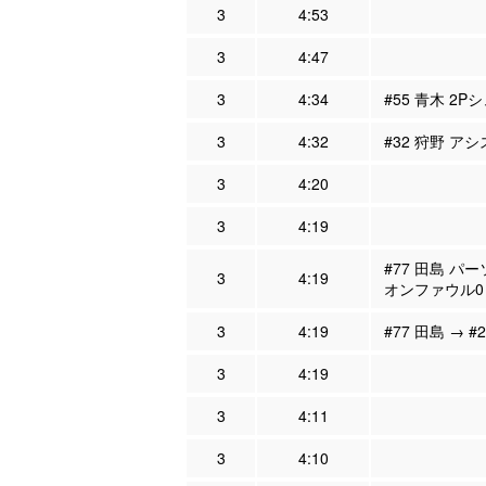
3
4:53
3
4:47
3
4:34
#55 青木 2P
3
4:32
#32 狩野 アシ
3
4:20
3
4:19
#77 田島 パ
3
4:19
オンファウル0
3
4:19
#77 田島 → #
3
4:19
3
4:11
3
4:10