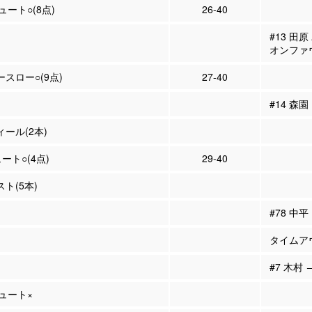
シュート○(8点)
26-40
#13 田
オンファ
ースロー○(9点)
27-40
#14 森
ィール(2本)
ュート○(4点)
29-40
スト(5本)
#78 中
タイムア
#7 木村 
シュート×