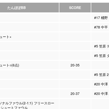
たんぽぽBB
SCORE
#17 桶野
#78 中平
シュート×
#5 笠原
#5 笠原
シュート○(6点)
20-35
#5 笠原
#20 中澤
20-37
#20 中澤
ーソナルファウル(2-1:1) フリースロー
 シュートファウル