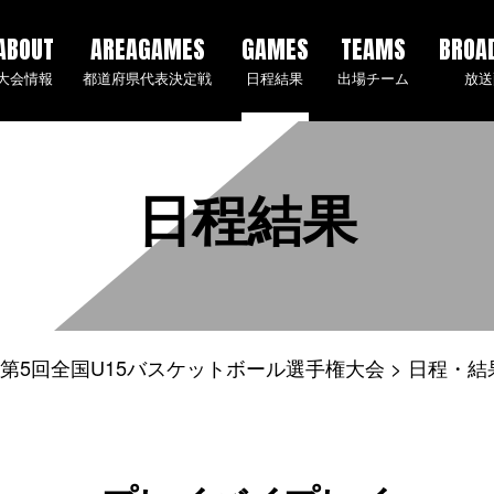
ABOUT
AREAGAMES
GAMES
TEAMS
BROA
大会情報
都道府県代表決定戦
日程結果
出場チーム
放送
日程結果
4年度 第5回全国U15バスケットボール選手権大会
日程・結